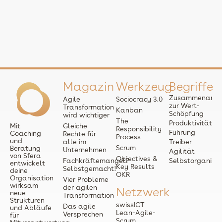
Magazin
Werkzeug
Begriffe
Zusammenarbei
Agile
Sociocracy 3.0
zur Wert-
Transformation
Kanban
Schöpfung
wird wichtiger
The
Produktivität
Mit
Gleiche
Responsibility
Führung
Coaching
Rechte für
Process
und
alle im
Treiber
Scrum
Beratung
Unternehmen
Agilität
von Sfera
Objectives &
Fachkräftemangel?
Selbstorganisat
entwickelt
Key Results
Selbstgemacht!
deine
OKR
Organisation
Vier Probleme
wirksam
der agilen
Netzwerk
neue
Transformation
Strukturen
swissICT
Das agile
und Abläufe
Lean-Agile-
Versprechen
für
Scrum