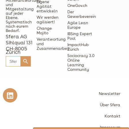
Mitverantwortung
Eigene
und
OneGov.ch
Agilität
Mitgestaltung
entwickeln
Der
auf jeder
Gewerbeverein
Wir werden
Ebene.
Systematisch
agilisiert!
Agile Lean
nach eurem
Europe
Change
Bedarf.
Mojito
IBSing Expert
Sfera AG
Pool
Verantwortung
Sihlquai 131
und
ImpactHub
CH-8005
Zusammenarbeit
Zürich
Zürich
Search Button
Sociocracy 3.0
Search
Online
for:
Learning
Community
L
Newsletter
i
n
Über Sfera
k
Kontakt
e
d
Impressum