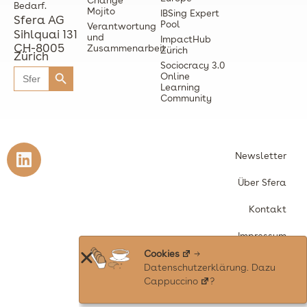
Bedarf.
Mojito
IBSing Expert
Sfera AG
Pool
Verantwortung
Sihlquai 131
und
ImpactHub
CH-8005
Zusammenarbeit
Zürich
Zürich
Search Button
Sociocracy 3.0
Search
Online
for:
Learning
Community
L
Newsletter
i
n
Über Sfera
k
Kontakt
e
d
Impressum
i
Cookies
→
Datenschutz
n
Datenschutzerklärung
. Dazu
Cappuccino
?
© 2018–2026 Sfera AG