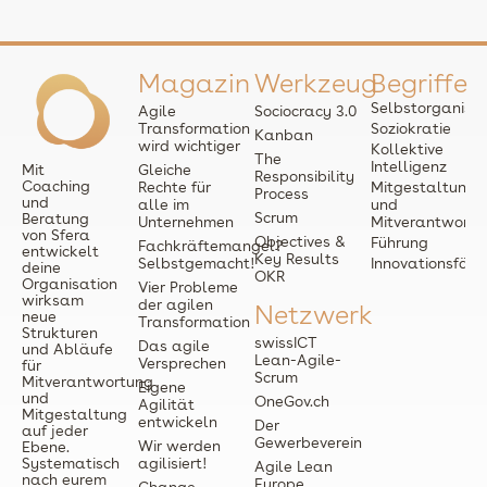
Magazin
Werkzeug
Begriffe
Selbstorganisat
Agile
Sociocracy 3.0
Transformation
Soziokratie
Kanban
wird wichtiger
Kollektive
The
Intelligenz
Mit
Gleiche
Responsibility
Coaching
Rechte für
Mitgestaltung
Process
und
alle im
und
Scrum
Beratung
Unternehmen
Mitverantwortu
von Sfera
Objectives &
Führung
Fachkräftemangel?
entwickelt
Key Results
Selbstgemacht!
Innovationsfähi
deine
OKR
Organisation
Vier Probleme
wirksam
der agilen
Netzwerk
neue
Transformation
Strukturen
swissICT
Das agile
und Abläufe
Lean-Agile-
Versprechen
für
Scrum
Mitverantwortung
Eigene
und
OneGov.ch
Agilität
Mitgestaltung
entwickeln
Der
auf jeder
Gewerbeverein
Wir werden
Ebene.
Systematisch
agilisiert!
Agile Lean
nach eurem
Europe
Change